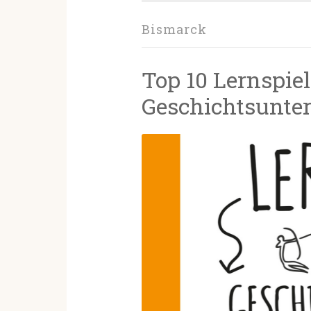
Bismarck
Top 10 Lernspiel
Geschichtsunter