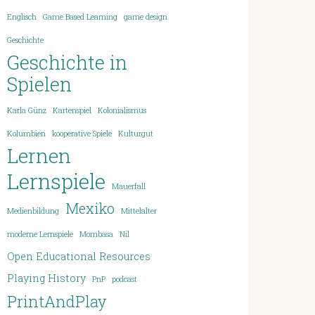
Englisch
Game Based Learning
game design
Geschichte
Geschichte in
Spielen
Karla Günz
Kartenspiel
Kolonialismus
Kolumbien
kooperative Spiele
Kulturgut
Lernen
Lernspiele
Mauerfall
Mexiko
Medienbildung
Mittelalter
moderne Lernspiele
Mombasa
Nil
Open Educational Resources
Playing History
PnP
podcast
PrintAndPlay