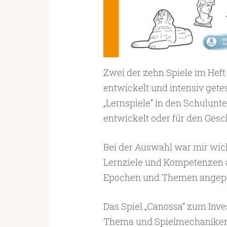
Zwei der zehn Spiele im Heft
entwickelt und intensiv gete
„Lernspiele“ in den Schulunte
entwickelt oder für den Gesc
Bei der Auswahl war mir wich
Lernziele und Kompetenzen a
Epochen und Themen angepa
Das Spiel „Canossa“ zum Inves
Thema und Spielmechaniken h