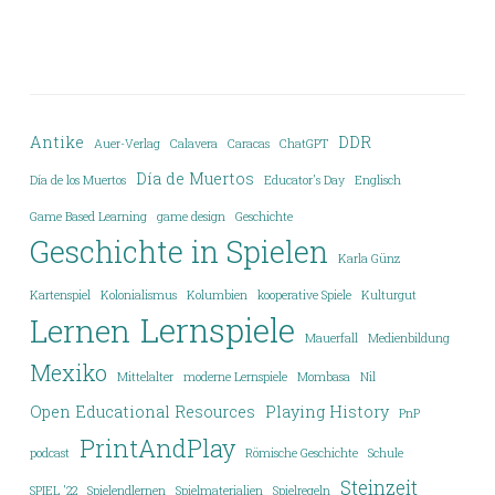
Antike
DDR
Auer-Verlag
Calavera
Caracas
ChatGPT
Día de Muertos
Día de los Muertos
Educator's Day
Englisch
Game Based Learning
game design
Geschichte
Geschichte in Spielen
Karla Günz
Kartenspiel
Kolonialismus
Kolumbien
kooperative Spiele
Kulturgut
Lernspiele
Lernen
Mauerfall
Medienbildung
Mexiko
Mittelalter
moderne Lernspiele
Mombasa
Nil
Open Educational Resources
Playing History
PnP
PrintAndPlay
podcast
Römische Geschichte
Schule
Steinzeit
SPIEL '22
Spielendlernen
Spielmaterialien
Spielregeln