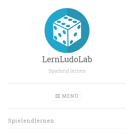
Zum
Inhalt
springen
LernLudoLab
Spielend lernen
MENÜ
Spielendlernen