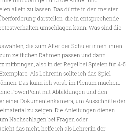
chule mitzubringen und die Kinder und
len allein zu lassen. Das dürfte in den meisten
 Überforderung darstellen, die in entsprechende
otestverhalten umschlagen kann. Was sind die
auswählen, die zum Alter der Schüler:innen, ihren
 zum zeitlichen Rahmen passen und dann…
z mitbringen, also in der Regel bei Spielen für 4-5
xemplare. Als Lehrer:in sollte ich das Spiel
können. Das kann ich vorab im Plenum machen,
h eine PowerPoint mit Abbildungen und den
der einer Dokumentenkamera, um Ausschnitte der
elmaterial zu zeigen. Die Anleitungen dienen
zum Nachschlagen bei Fragen oder
icht das nicht, helfe ich als Lehrer:in der