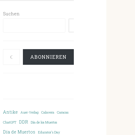
Suchen
SUCHEN
Gib deine E-Mail-Adresse ein ...
ABONNIEREN
Antike
Auer-Verlag
Calavera
Caracas
DDR
ChatGPT
Día de los Muertos
Día de Muertos
Educator's Day