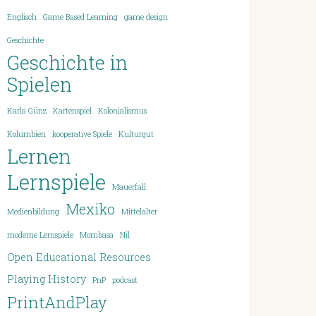
Englisch
Game Based Learning
game design
Geschichte
Geschichte in
Spielen
Karla Günz
Kartenspiel
Kolonialismus
Kolumbien
kooperative Spiele
Kulturgut
Lernen
Lernspiele
Mauerfall
Mexiko
Medienbildung
Mittelalter
moderne Lernspiele
Mombasa
Nil
Open Educational Resources
Playing History
PnP
podcast
PrintAndPlay