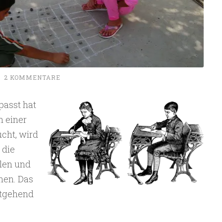
~
2 KOMMENTARE
passt hat
n einer
cht, wird
 die
hlen und
nen. Das
itgehend