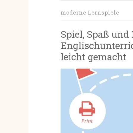
moderne Lernspiele
Spiel, Spaß und
Englischunterri
leicht gemacht