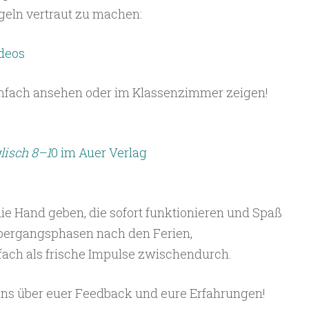
geln vertraut zu machen:
ideos
infach ansehen oder im Klassenzimmer zeigen!
lisch 8–1
0 im Auer Verlag
e Hand geben, die sofort funktionieren und Spaß
bergangsphasen nach den Ferien,
fach als frische Impulse zwischendurch.
 uns über euer Feedback und eure Erfahrungen!