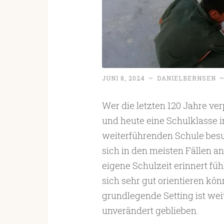
JUNI 8, 2024
~
DANIELBERNSEN
Wer die letzten 120 Jahre ver
und heute eine Schulklasse i
weiterführenden Schule besu
sich in den meisten Fällen an
eigene Schulzeit erinnert fü
sich sehr gut orientieren kön
grundlegende Setting ist we
unverändert geblieben.