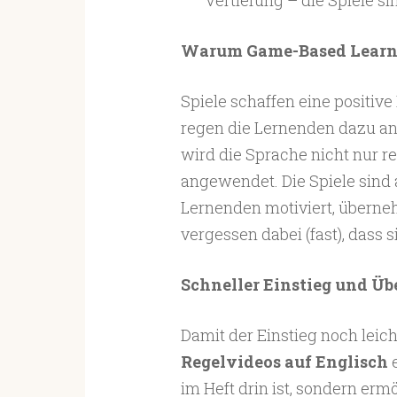
Warum Game-Based Learn
Spiele schaffen eine positiv
regen die Lernenden dazu an,
wird die Sprache nicht nur r
angewendet. Die Spiele sind a
Lernenden motiviert, überne
vergessen dabei (fast), dass s
Schneller Einstieg und Üb
Damit der Einstieg noch leich
Regelvideos auf Englisch
e
im Heft drin ist, sondern er