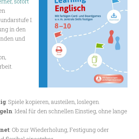
ner, sofort
en
undarstufe I.
ung in den
nenden und
n,
beit.
ig
: Spiele kopieren, austeilen, loslegen.
egeln
: Ideal für den schnellen Einstieg, ohne lange
gnet
: Ob zur Wiederholung, Festigung oder
d flexibel einsetzbar.