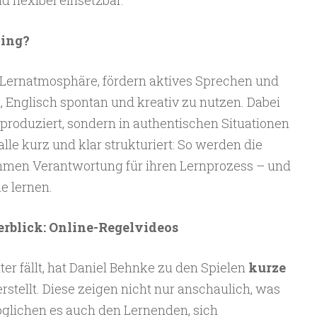
ing?
e Lernatmosphäre, fördern aktives Sprechen und
 Englisch spontan und kreativ zu nutzen. Dabei
eproduziert, sondern in authentischen Situationen
lle kurz und klar strukturiert: So werden die
hmen Verantwortung für ihren Lernprozess – und
ie lernen.
erblick: Online-Regelvideos
ter fällt, hat Daniel Behnke zu den Spielen
kurze
rstellt. Diese zeigen nicht nur anschaulich, was
möglichen es auch den Lernenden, sich