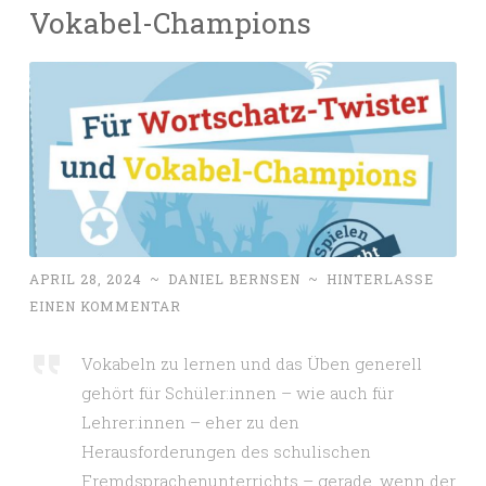
Vokabel-Champions
APRIL 28, 2024
~
DANIEL BERNSEN
~
HINTERLASSE
EINEN KOMMENTAR
Vokabeln zu lernen und das Üben generell
gehört für Schüler:innen – wie auch für
Lehrer:innen – eher zu den
Herausforderungen des schulischen
Fremdsprachenunterrichts – gerade, wenn der