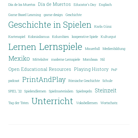
Día de Muertos
Día de los Muertos
Educator's Day
Englisch
Game Based Learning
game design
Geschichte
Geschichte in Spielen
Karla Günz
Kartenspiel
Kolonialismus
Kolumbien
kooperative Spiele
Kulturgut
Lernspiele
Lernen
Mauerfall
Medienbildung
Mexiko
Mittelalter
moderne Lernspiele
Mombasa
Nil
Open Educational Resources
Playing History
PnP
PrintAndPlay
podcast
Römische Geschichte
Schule
Steinzeit
SPIEL '22
Spielendlernen
Spielmaterialien
Spielregeln
Unterricht
Tag der Toten
Vokabellernen
Wortschatz