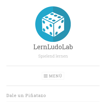
Zum
Inhalt
springen
LernLudoLab
Spielend lernen
MENÜ
Dale un Piñatazo