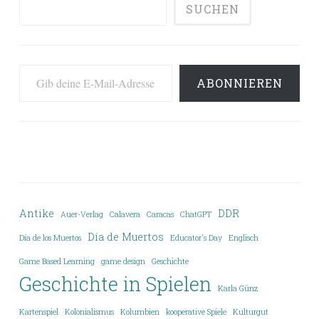
SUCHEN
Gib deine E-Mail-Adresse ein ...
ABONNIEREN
Antike
DDR
Auer-Verlag
Calavera
Caracas
ChatGPT
Día de Muertos
Día de los Muertos
Educator's Day
Englisch
Game Based Learning
game design
Geschichte
Geschichte in Spielen
Karla Günz
Kartenspiel
Kolonialismus
Kolumbien
kooperative Spiele
Kulturgut