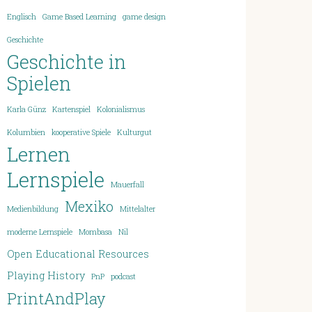
Englisch
Game Based Learning
game design
Geschichte
Geschichte in
Spielen
Karla Günz
Kartenspiel
Kolonialismus
Kolumbien
kooperative Spiele
Kulturgut
Lernen
Lernspiele
Mauerfall
Mexiko
Medienbildung
Mittelalter
moderne Lernspiele
Mombasa
Nil
Open Educational Resources
Playing History
PnP
podcast
PrintAndPlay