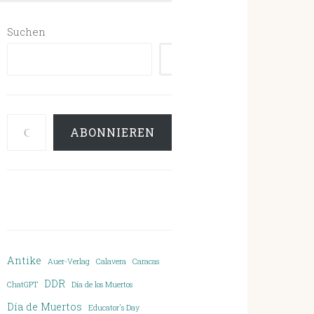
Suchen
SUCHEN
Gib deine E-Mail-Adresse ein ...
ABONNIEREN
Antike
Auer-Verlag
Calavera
Caracas
DDR
ChatGPT
Día de los Muertos
Día de Muertos
Educator's Day