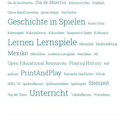
Día de Muertos
Día de los Muertos
Educator's Day
Englisch
Game Based Learning
game design
Geschichte
Geschichte in Spielen
Karla Günz
Kartenspiel
Kolonialismus
Kolumbien
kooperative Spiele
Kulturgut
Lernspiele
Lernen
Mauerfall
Medienbildung
Mexiko
Mittelalter
moderne Lernspiele
Mombasa
Nil
Open Educational Resources
Playing History
PnP
PrintAndPlay
podcast
Römische Geschichte
Schule
Steinzeit
SPIEL '22
Spielendlernen
Spielmaterialien
Spielregeln
Unterricht
Tag der Toten
Vokabellernen
Wortschatz