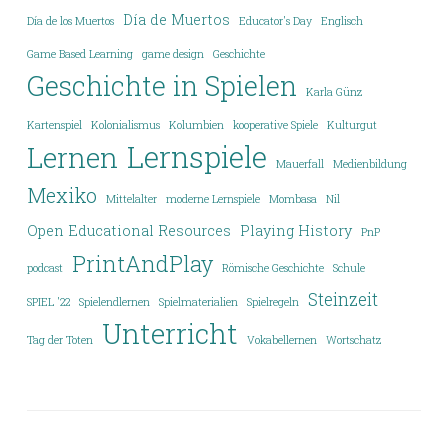
Día de Muertos
Día de los Muertos
Educator's Day
Englisch
Game Based Learning
game design
Geschichte
Geschichte in Spielen
Karla Günz
Kartenspiel
Kolonialismus
Kolumbien
kooperative Spiele
Kulturgut
Lernspiele
Lernen
Mauerfall
Medienbildung
Mexiko
Mittelalter
moderne Lernspiele
Mombasa
Nil
Open Educational Resources
Playing History
PnP
PrintAndPlay
podcast
Römische Geschichte
Schule
Steinzeit
SPIEL '22
Spielendlernen
Spielmaterialien
Spielregeln
Unterricht
Tag der Toten
Vokabellernen
Wortschatz