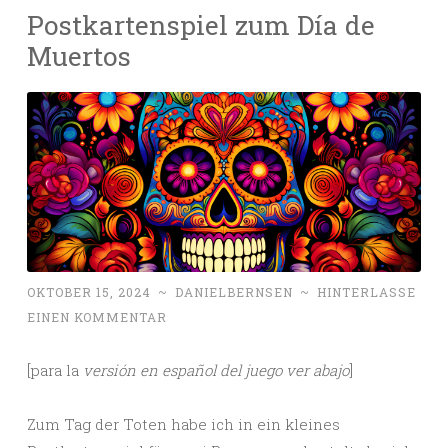
Postkartenspiel zum Día de
Muertos
OKTOBER 15, 2024
~
DANIELBERNSEN
~
HINTERLASSE
EINEN KOMMENTAR
[para la
versión en español del juego ver abajo
]
Zum Tag der Toten habe ich in ein kleines