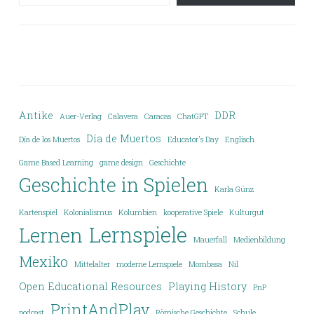
Antike
DDR
Auer-Verlag
Calavera
Caracas
ChatGPT
Día de Muertos
Día de los Muertos
Educator's Day
Englisch
Game Based Learning
game design
Geschichte
Geschichte in Spielen
Karla Günz
Kartenspiel
Kolonialismus
Kolumbien
kooperative Spiele
Kulturgut
Lernspiele
Lernen
Mauerfall
Medienbildung
Mexiko
Mittelalter
moderne Lernspiele
Mombasa
Nil
Open Educational Resources
Playing History
PnP
PrintAndPlay
podcast
Römische Geschichte
Schule