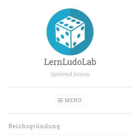
Zum
Inhalt
springen
LernLudoLab
Spielend lernen
MENÜ
Reichsgründung