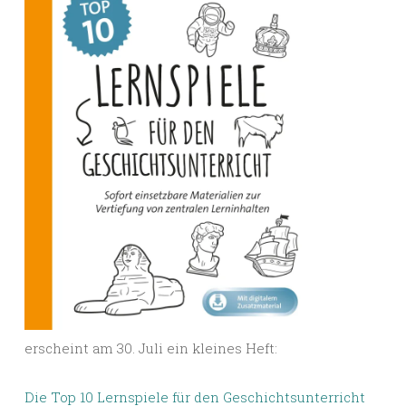
erscheint am 30. Juli ein kleines Heft:
Die Top 10 Lernspiele für den Geschichtsunterricht