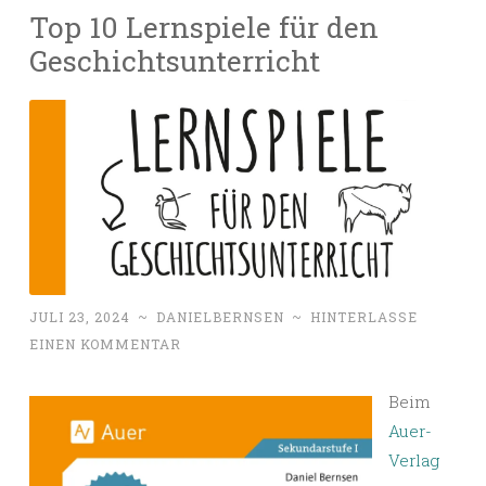
Top 10 Lernspiele für den
Geschichtsunterricht
JULI 23, 2024
~
DANIELBERNSEN
~
HINTERLASSE
EINEN KOMMENTAR
Beim
Auer-
Verlag