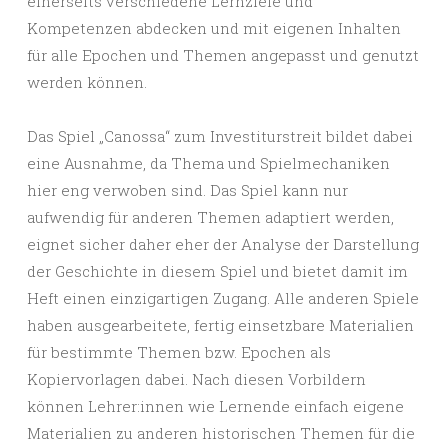
einerseits verschiedene Lernziele und
Kompetenzen abdecken und mit eigenen Inhalten
für alle Epochen und Themen angepasst und genutzt
werden können.
Das Spiel „Canossa“ zum Investiturstreit bildet dabei
eine Ausnahme, da Thema und Spielmechaniken
hier eng verwoben sind. Das Spiel kann nur
aufwendig für anderen Themen adaptiert werden,
eignet sicher daher eher der Analyse der Darstellung
der Geschichte in diesem Spiel und bietet damit im
Heft einen einzigartigen Zugang. Alle anderen Spiele
haben ausgearbeitete, fertig einsetzbare Materialien
für bestimmte Themen bzw. Epochen als
Kopiervorlagen dabei. Nach diesen Vorbildern
können Lehrer:innen wie Lernende einfach eigene
Materialien zu anderen historischen Themen für die