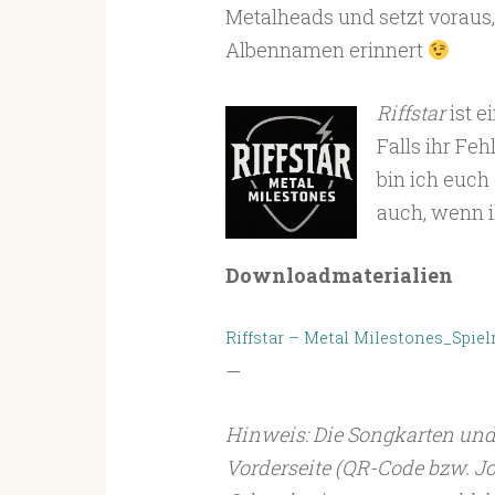
Metalheads und setzt voraus,
Albennamen erinnert
Riffstar
ist e
Falls ihr Feh
bin ich euch
auch, wenn ih
Downloadmaterialien
Riffstar – Metal Milestones_Spiel
—
Hinweis: Die Songkarten un
Vorderseite (QR-Code bzw. Jo