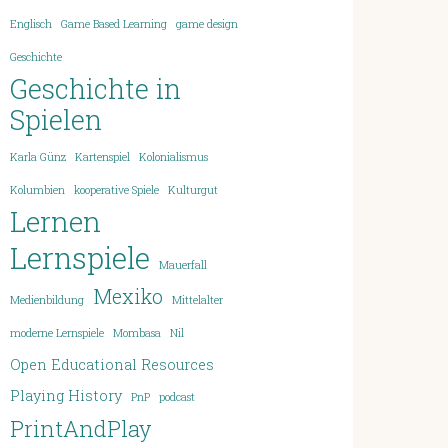
Englisch
Game Based Learning
game design
Geschichte
Geschichte in
Spielen
Karla Günz
Kartenspiel
Kolonialismus
Kolumbien
kooperative Spiele
Kulturgut
Lernen
Lernspiele
Mauerfall
Mexiko
Medienbildung
Mittelalter
moderne Lernspiele
Mombasa
Nil
Open Educational Resources
Playing History
PnP
podcast
PrintAndPlay