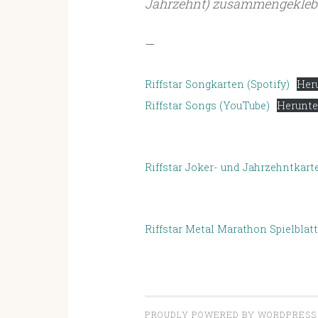
Jahrzehnt) zusammengekleb
—
Riffstar Songkarten (Spotify)
Her
Riffstar Songs (YouTube)
Herunte
Riffstar Joker- und Jahrzehntkart
Riffstar Metal Marathon Spielblatt
PROUDLY POWERED BY WORDPRESS