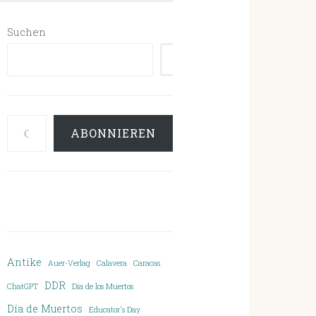
Suchen
SUCHEN
Gib deine E-Mail-Adresse ein ...
ABONNIEREN
Antike
Auer-Verlag
Calavera
Caracas
DDR
ChatGPT
Día de los Muertos
Día de Muertos
Educator's Day