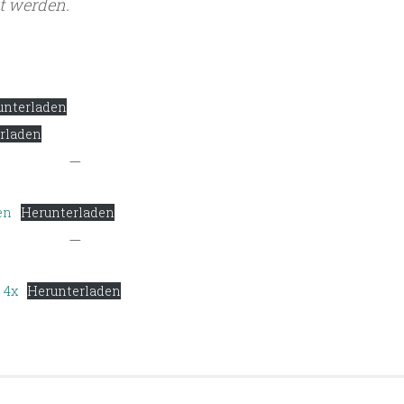
t werden.
unterladen
rladen
—
en
Herunterladen
—
 4x
Herunterladen