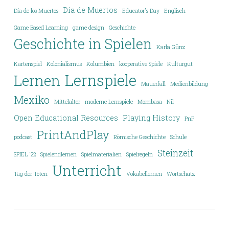
Día de Muertos
Día de los Muertos
Educator's Day
Englisch
Game Based Learning
game design
Geschichte
Geschichte in Spielen
Karla Günz
Kartenspiel
Kolonialismus
Kolumbien
kooperative Spiele
Kulturgut
Lernspiele
Lernen
Mauerfall
Medienbildung
Mexiko
Mittelalter
moderne Lernspiele
Mombasa
Nil
Open Educational Resources
Playing History
PnP
PrintAndPlay
podcast
Römische Geschichte
Schule
Steinzeit
SPIEL '22
Spielendlernen
Spielmaterialien
Spielregeln
Unterricht
Tag der Toten
Vokabellernen
Wortschatz