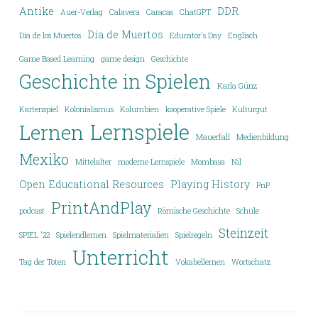
Antike
DDR
Auer-Verlag
Calavera
Caracas
ChatGPT
Día de Muertos
Día de los Muertos
Educator's Day
Englisch
Game Based Learning
game design
Geschichte
Geschichte in Spielen
Karla Günz
Kartenspiel
Kolonialismus
Kolumbien
kooperative Spiele
Kulturgut
Lernspiele
Lernen
Mauerfall
Medienbildung
Mexiko
Mittelalter
moderne Lernspiele
Mombasa
Nil
Open Educational Resources
Playing History
PnP
PrintAndPlay
podcast
Römische Geschichte
Schule
Steinzeit
SPIEL '22
Spielendlernen
Spielmaterialien
Spielregeln
Unterricht
Tag der Toten
Vokabellernen
Wortschatz