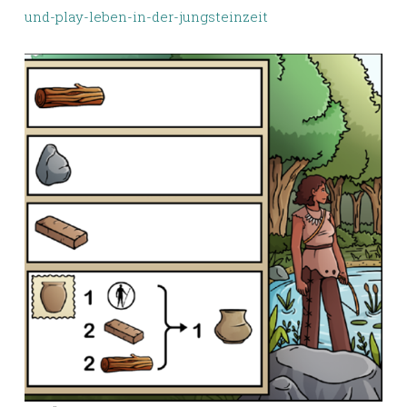
und-play-leben-in-der-jungsteinzeit