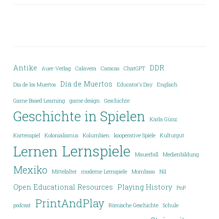
Antike
DDR
Auer-Verlag
Calavera
Caracas
ChatGPT
Día de Muertos
Día de los Muertos
Educator's Day
Englisch
Game Based Learning
game design
Geschichte
Geschichte in Spielen
Karla Günz
Kartenspiel
Kolonialismus
Kolumbien
kooperative Spiele
Kulturgut
Lernspiele
Lernen
Mauerfall
Medienbildung
Mexiko
Mittelalter
moderne Lernspiele
Mombasa
Nil
Open Educational Resources
Playing History
PnP
PrintAndPlay
podcast
Römische Geschichte
Schule