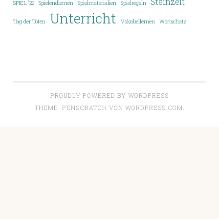
Steinzeit
SPIEL '22
Spielendlernen
Spielmaterialien
Spielregeln
Unterricht
Tag der Toten
Vokabellernen
Wortschatz
PROUDLY POWERED BY WORDPRESS
THEME: PENSCRATCH VON
WORDPRESS.COM
.