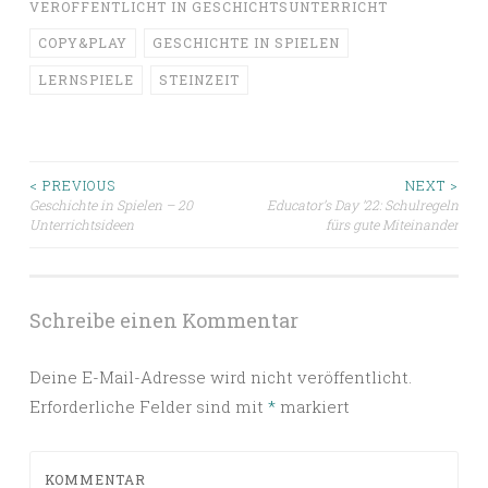
VERÖFFENTLICHT IN
GESCHICHTSUNTERRICHT
COPY&PLAY
GESCHICHTE IN SPIELEN
LERNSPIELE
STEINZEIT
Beitragsnavigation
< PREVIOUS
NEXT >
Geschichte in Spielen – 20
Educator’s Day ’22: Schulregeln
Unterrichtsideen
fürs gute Miteinander
Schreibe einen Kommentar
Deine E-Mail-Adresse wird nicht veröffentlicht.
Erforderliche Felder sind mit
*
markiert
KOMMENTAR