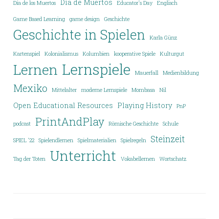
Día de Muertos
Día de los Muertos
Educator's Day
Englisch
Game Based Learning
game design
Geschichte
Geschichte in Spielen
Karla Günz
Kartenspiel
Kolonialismus
Kolumbien
kooperative Spiele
Kulturgut
Lernspiele
Lernen
Mauerfall
Medienbildung
Mexiko
Mittelalter
moderne Lernspiele
Mombasa
Nil
Open Educational Resources
Playing History
PnP
PrintAndPlay
podcast
Römische Geschichte
Schule
Steinzeit
SPIEL '22
Spielendlernen
Spielmaterialien
Spielregeln
Unterricht
Tag der Toten
Vokabellernen
Wortschatz