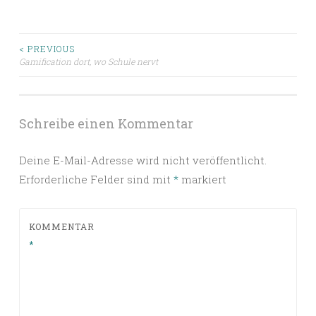
Beitragsnavigation
< PREVIOUS
Gamification dort, wo Schule nervt
Schreibe einen Kommentar
Deine E-Mail-Adresse wird nicht veröffentlicht.
Erforderliche Felder sind mit
*
markiert
KOMMENTAR
*