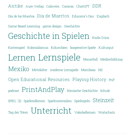
Antike
DDR
Auer-Verlag
Calavera
Caracas
ChatGPT
Día de Muertos
Día de los Muertos
Educator's Day
Englisch
Game Based Learning
game design
Geschichte
Geschichte in Spielen
Karla Günz
Kartenspiel
Kolonialismus
Kolumbien
kooperative Spiele
Kulturgut
Lernspiele
Lernen
Mauerfall
Medienbildung
Mexiko
Mittelalter
moderne Lernspiele
Mombasa
Nil
Open Educational Resources
Playing History
PnP
PrintAndPlay
podcast
Römische Geschichte
Schule
Steinzeit
SPIEL '22
Spielendlernen
Spielmaterialien
Spielregeln
Unterricht
Tag der Toten
Vokabellernen
Wortschatz