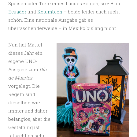
Speisen oder Tiere eines Landes zeigen, so z.B. in
Ecuador
und
Kolumbien
– beide leider auch nicht
schön. Eine nationale Ausgabe gab es –
überraschenderweise – in Mexiko bislang nicht.
Nun hat Mattel
dieses Jahr ein
eigene UNO-
Ausgabe zum
Día
de Muertos
vorgelegt. Die
Regeln sind
dieselben wie
immer und daher
belanglos, aber die
Gestaltung ist
tatsächlich sehr