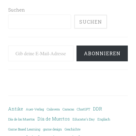
Suchen
SUCHEN
Gib deine E-Mail-Adresse ein ...
ABONNIEREN
Antike
DDR
Auer-Verlag
Calavera
Caracas
ChatGPT
Día de Muertos
Día de los Muertos
Educator's Day
Englisch
Game Based Learning
game design
Geschichte