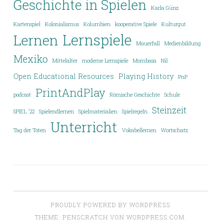
Geschichte in Spielen
Karla Günz
Kartenspiel
Kolonialismus
Kolumbien
kooperative Spiele
Kulturgut
Lernspiele
Lernen
Mauerfall
Medienbildung
Mexiko
Mittelalter
moderne Lernspiele
Mombasa
Nil
Open Educational Resources
Playing History
PnP
PrintAndPlay
podcast
Römische Geschichte
Schule
Steinzeit
SPIEL '22
Spielendlernen
Spielmaterialien
Spielregeln
Unterricht
Tag der Toten
Vokabellernen
Wortschatz
PROUDLY POWERED BY WORDPRESS
THEME: PENSCRATCH VON
WORDPRESS.COM
.