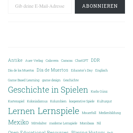
ABONNIEREN
Antike
DDR
Auer-Verlag
Calavera
Caracas
ChatGPT
Día de Muertos
Día de los Muertos
Educator's Day
Englisch
Game Based Learning
game design
Geschichte
Geschichte in Spielen
Karla Günz
Kartenspiel
Kolonialismus
Kolumbien
kooperative Spiele
Kulturgut
Lernspiele
Lernen
Mauerfall
Medienbildung
Mexiko
Mittelalter
moderne Lernspiele
Mombasa
Nil
Open Educational Resources
Playing History