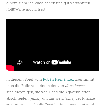
einem ziemlich klassischen und gut verzahnten
Roll&Write möglich ist:
In diesem Spiel vom
Rubén Hernández
übernimmt
man die Rolle von einem der vier
Jimadores
– das
sind diejenigen, die von Hand die Agavenblätter
abschneiden (
jimar
), um das Herz (
piña
) der Pflanze
zu ernten, dass für die Destillation verwendet wird.