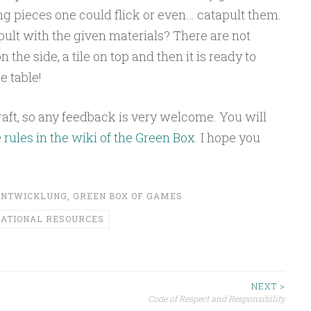
g pieces one could flick or even… catapult them.
pult with the given materials? There are not
the side, a tile on top and then it is ready to
e table!
 draft, so any feedback is very welcome. You will
 rules in the wiki of the Green Box
. I hope you
ENTWICKLUNG
,
GREEN BOX OF GAMES
CATIONAL RESOURCES
ion
NEXT >
Code of Respect and Responsibility