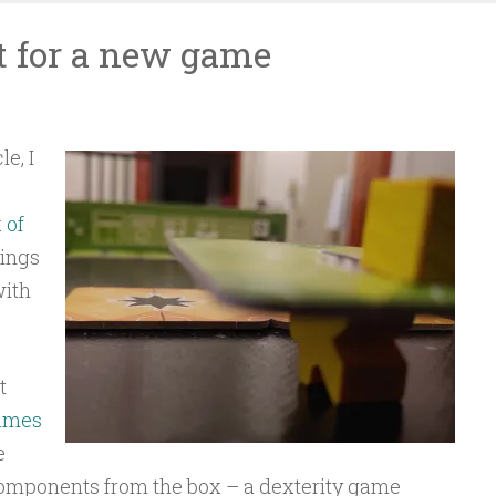
ft for a new game
le, I
 of
hings
with
t
ames
e
components from the box – a dexterity game