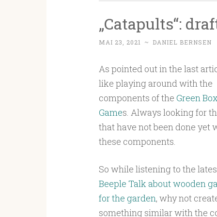
„Catapults“: dra
MAI 23, 2021
~
DANIEL BERNSEN
As pointed out in the last artic
like playing around with the
components of the
Green Box
Game
s. Always looking for t
that have not been done yet 
these components.
So while listening to the lates
Beeple Talk about wooden g
for the garden
, why not creat
something similar with the 