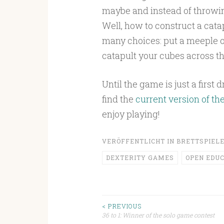
maybe and instead of throwin
Well, how to construct a cata
many choices: put a meeple on 
catapult your cubes across th
Until the game is just a first
find the
current version of the
enjoy playing!
VERÖFFENTLICHT IN
BRETTSPIEL
DEXTERITY GAMES
OPEN EDU
Beitragsnavigat
< PREVIOUS
36 to 1: Winner of the solo game contest