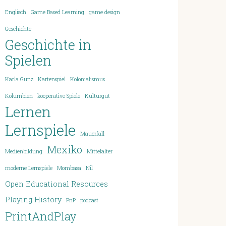
Englisch
Game Based Learning
game design
Geschichte
Geschichte in
Spielen
Karla Günz
Kartenspiel
Kolonialismus
Kolumbien
kooperative Spiele
Kulturgut
Lernen
Lernspiele
Mauerfall
Mexiko
Medienbildung
Mittelalter
moderne Lernspiele
Mombasa
Nil
Open Educational Resources
Playing History
PnP
podcast
PrintAndPlay