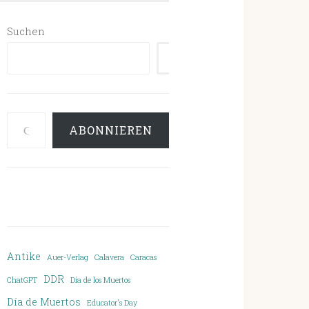
Suchen
SUCHEN
Gib deine E-Mail-Adresse ein ...
ABONNIEREN
Antike
Auer-Verlag
Calavera
Caracas
DDR
ChatGPT
Día de los Muertos
Día de Muertos
Educator's Day